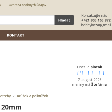
y
Ochrana osobných údajov
Kontaktujte nás
Hľadať
+421 905 165 872
hobbykoza@gmail
KONTAKT
Dnes je
piatok
14:11:38
7. august 2026
meniny má
Štefánia
potreby
/
Krúžok a polkrúžok
k 20mm