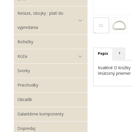
Reťaze, obojky : platí do
vypredania
Roľničky
Popis
?
Koža
Kvalitné D krúžky
Svorky
Vnútorný prieme
Priechodky
Obratlík
Galantérne komponenty
Dopredaj