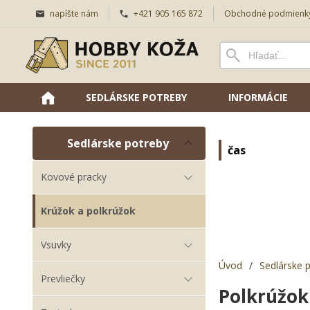
napíšte nám
+421 905 165 872
Obchodné podmienk
SEDLÁRSKE POTREBY
INFORMÁCIE
Sedlárske potreby
čas
Kovové pracky
Krúžok a polkrúžok
Vsuvky
Úvod
/
Sedlárske 
Prevliečky
Polkrúžo