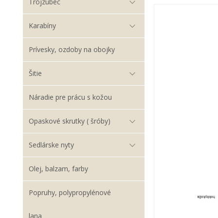
Trojzubec
Karabíny
Prívesky, ozdoby na obojky
Šitie
Náradie pre prácu s kožou
Opaskové skrutky ( šróby)
Sedlárske nyty
Olej, balzam, farby
Popruhy, polypropylénové
lana