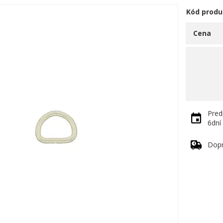
Kód produ
Cena
Pred
6dní
Dop