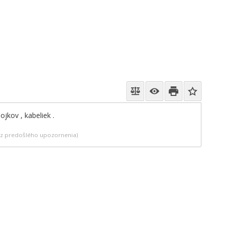
jkov , kabeliek .
bez predošlého upozornenia)