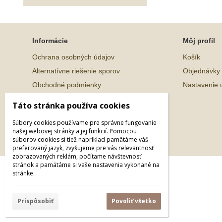
Informácie
Môj profil
Ochrana osobných údajov
Košík
Alternatívne riešenie sporov
Objednávky
Obchodné podmienky
Nastavenie 
Táto stránka používa cookies
Súbory cookies používame pre správne fungovanie
našej webovej stránky a jej funkcií. Pomocou
súborov cookies si tiež napríklad pamätáme váš
preferovaný jazyk, zvyšujeme pre vás relevantnosť
zobrazovaných reklám, počítame návštevnosť
stránok a pamätáme si vaše nastavenia vykonané na
© 2026 WEXBO |
www.wexbo.com
|
Prihlásiť
stránke.
Prispôsobiť
Povoliť všetko