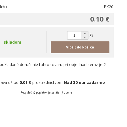
ktu
PK20
0.10 €
ks
skladom
Vložiť do košíka
pokladané doručenie tohto tovaru pri objednaní teraz je 2-
rava už od
0.01 €
prostredníctvom
Nad 30 eur zadarmo
Recyklačný poplatok je zarátaný v cene