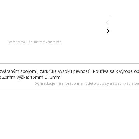
(obrázky majú len ilustračný charakter)
 zváraným spojom , zaručuje vysokú pevnosť . Používa sa k výrobe obo
r : 20mm Výška: 15mm D: 3mm
(vyhradzujeme si právo meniť tieto popisy a špecifikácie 