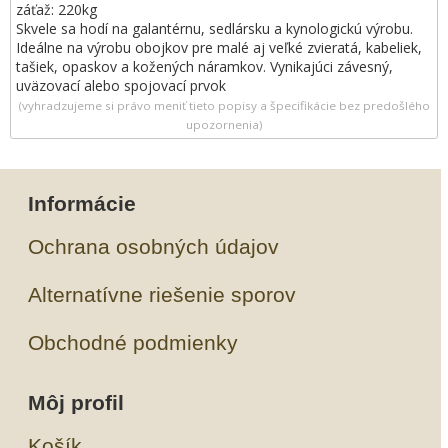
záťaž: 220kg
Skvele sa hodí na galantérnu, sedlársku a kynologickú výrobu.
Ideálne na výrobu obojkov pre malé aj veľké zvieratá, kabeliek,
tašiek, opaskov a kožených náramkov. Vynikajúci závesný,
uväzovací alebo spojovací prvok
(vyhradzujeme si právo meniť tieto popisy a špecifikácie bez predošlého
upozornenia)
Informácie
Ochrana osobných údajov
Alternatívne riešenie sporov
Obchodné podmienky
Môj profil
Košík