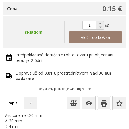
0.15 €
Cena
ks
skladom
Vložiť do košíka
Predpokladané doručenie tohto tovaru pri objednaní
teraz je 2-6dní
Doprava už od
0.01 €
prostredníctvom
Nad 30 eur
zadarmo
Recyklačný poplatok je zarátaný v cene
Popis
?
Vnút.priemer:26 mm
V: 20 mm
D:4 mm