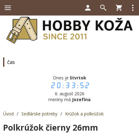
čas
Dnes je
štvrtok
20:33:52
6. august 2026
meniny má
Jozefína
Úvod
/
Sedlárske potreby
/
Krúžok a polkrúžok
Polkrúžok čierny 26mm