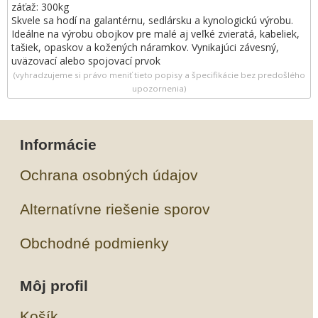
záťaž: 300kg
Skvele sa hodí na galantérnu, sedlársku a kynologickú výrobu.
Ideálne na výrobu obojkov pre malé aj veľké zvieratá, kabeliek,
tašiek, opaskov a kožených náramkov. Vynikajúci závesný,
uväzovací alebo spojovací prvok
(vyhradzujeme si právo meniť tieto popisy a špecifikácie bez predošlého
upozornenia)
Informácie
Ochrana osobných údajov
Alternatívne riešenie sporov
Obchodné podmienky
Môj profil
Košík