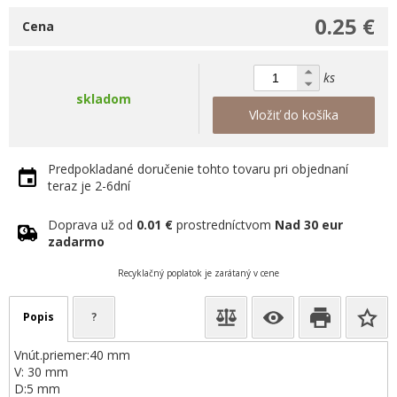
0.25 €
Cena
ks
skladom
Vložiť do košíka
Predpokladané doručenie tohto tovaru pri objednaní
teraz je 2-6dní
Doprava už od
0.01 €
prostredníctvom
Nad 30 eur
zadarmo
Recyklačný poplatok je zarátaný v cene
Popis
?
Vnút.priemer:40 mm
V: 30 mm
D:5 mm