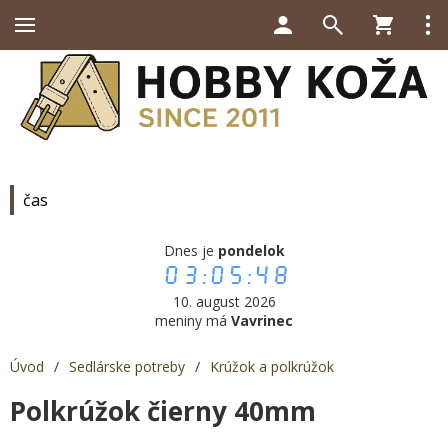
čas
Dnes je
pondelok
03:05:48
10. august 2026
meniny má
Vavrinec
Úvod
/
Sedlárske potreby
/
Krúžok a polkrúžok
Polkrúžok čierny 40mm