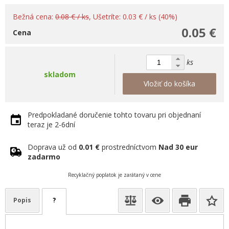
Bežná cena:
0.08 € / ks
, Ušetríte: 0.03 € / ks (40%)
0.05 €
Cena
ks
skladom
Vložiť do košíka
Predpokladané doručenie tohto tovaru pri objednaní
teraz je 2-6dní
Doprava už od
0.01 €
prostredníctvom
Nad 30 eur
zadarmo
Recyklačný poplatok je zarátaný v cene
Popis
?