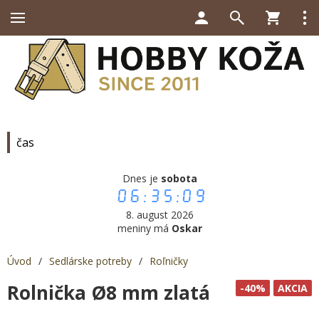
čas
Dnes je
sobota
06:35:09
8. august 2026
meniny má
Oskar
Úvod
/
Sedlárske potreby
/
Roľničky
Rolnička Ø8 mm zlatá
-40%
AKCIA