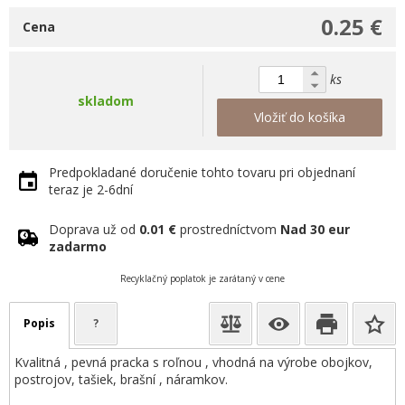
0.25 €
Cena
ks
skladom
Vložiť do košíka
Predpokladané doručenie tohto tovaru pri objednaní
teraz je 2-6dní
Doprava už od
0.01 €
prostredníctvom
Nad 30 eur
zadarmo
Recyklačný poplatok je zarátaný v cene
Popis
?
Kvalitná , pevná pracka s roľnou , vhodná na výrobe obojkov,
postrojov, tašiek, brašní , náramkov.