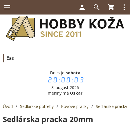
čas
Dnes je
sobota
20:00:04
8. august 2026
meniny má
Oskar
Úvod
/
Sedlárske potreby
/
Kovové pracky
/
Sedlárske pracky
Sedlárska pracka 20mm