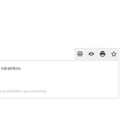
 , náramkov.
bez predošlého upozornenia)