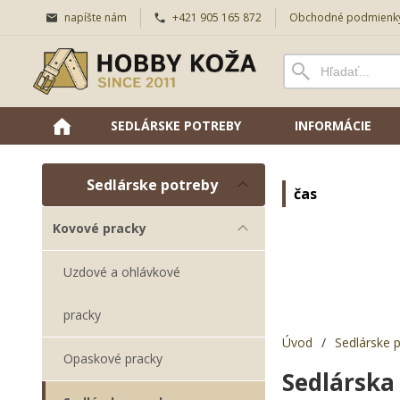
napíšte nám
+421 905 165 872
Obchodné podmienk
SEDLÁRSKE POTREBY
INFORMÁCIE
Sedlárske potreby
čas
Kovové pracky
Uzdové a ohlávkové
pracky
Úvod
/
Sedlárske 
Opaskové pracky
Sedlársk