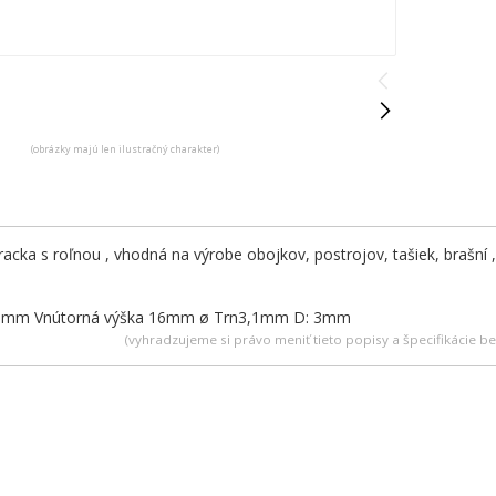
(obrázky majú len ilustračný charakter)
pracka s roľnou , vhodná na výrobe obojkov, postrojov, tašiek, brašní
28mm Vnútorná výška 16mm ø Trn3,1mm D: 3mm
(vyhradzujeme si právo meniť tieto popisy a špecifikácie 