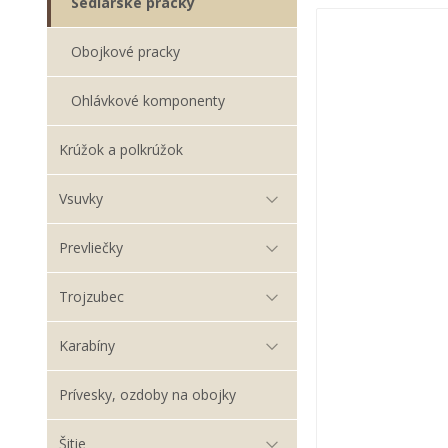
Sedlárske pracky
Obojkové pracky
Ohlávkové komponenty
Krúžok a polkrúžok
Vsuvky
Prevliečky
Trojzubec
Karabíny
Prívesky, ozdoby na obojky
Šitie