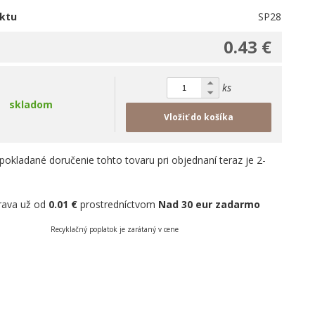
ktu
SP28
0.43 €
ks
skladom
Vložiť do košíka
pokladané doručenie tohto tovaru pri objednaní teraz je 2-
rava už od
0.01 €
prostredníctvom
Nad 30 eur zadarmo
Recyklačný poplatok je zarátaný v cene