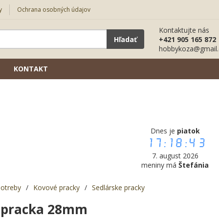
y
Ochrana osobných údajov
Kontaktujte nás
Hľadať
+421 905 165 872
hobbykoza@gmail
KONTAKT
Dnes je
piatok
17:18:43
7. august 2026
meniny má
Štefánia
potreby
/
Kovové pracky
/
Sedlárske pracky
a pracka 28mm