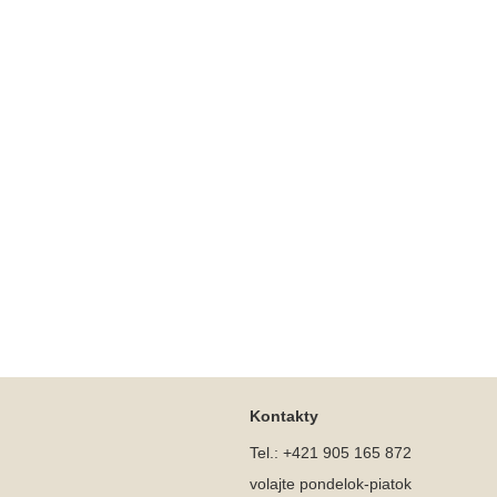
Kontakty
Tel.: +421 905 165 872
volajte pondelok-piatok