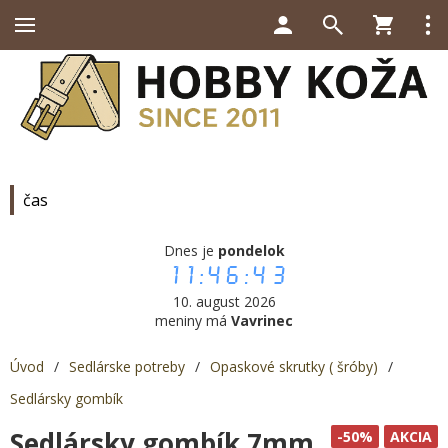
čas
Dnes je
pondelok
11:46:43
10. august 2026
meniny má
Vavrinec
Úvod
/
Sedlárske potreby
/
Opaskové skrutky ( šróby)
/
Sedlársky gombík
Sedlársky gombík 7mm
-50%
AKCIA