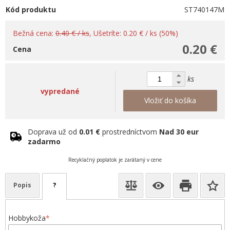
Kód produktu
ST740147M
Bežná cena:
0.40 € / ks
, Ušetríte: 0.20 € / ks (50%)
0.20 €
Cena
ks
vypredané
Vložiť do košíka
Doprava už od
0.01 €
prostredníctvom
Nad 30 eur
zadarmo
Recyklačný poplatok je zarátaný v cene
Popis
?
Hobbykoža
*