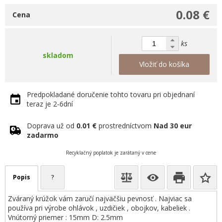
0.08 €
Cena
ks
skladom
Vložiť do košíka
Predpokladané doručenie tohto tovaru pri objednaní
teraz je 2-6dní
Doprava už od
0.01 €
prostredníctvom
Nad 30 eur
zadarmo
Recyklačný poplatok je zarátaný v cene
Popis
?
Zváraný krúžok vám zaručí najväčšiu pevnosť . Najviac sa
používa pri výrobe ohlávok , uzdičiek , obojkov, kabeliek .
Vnútorný priemer : 15mm D: 2.5mm