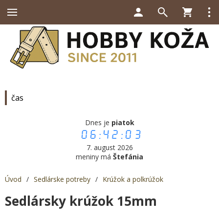
čas
Dnes je
piatok
06:42:03
7. august 2026
meniny má
Štefánia
Úvod
/
Sedlárske potreby
/
Krúžok a polkrúžok
Sedlársky krúžok 15mm