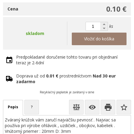
0.10 €
Cena
ks
skladom
Vložiť do košíka
Predpokladané doručenie tohto tovaru pri objednaní
teraz je 2-6dní
Doprava už od
0.01 €
prostredníctvom
Nad 30 eur
zadarmo
Recyklačný poplatok je zarátaný v cene
Popis
?
Zváraný krúžok vám zaručí najväčšiu pevnosť . Najviac sa
používa pri výrobe ohlávok , uzdičiek , obojkov, kabeliek .
Vnútorný priemer : 20mm D: 3mm