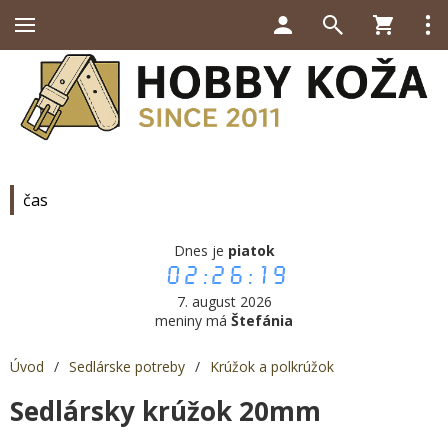
čas
Dnes je
piatok
02:26:19
7. august 2026
meniny má
Štefánia
Úvod
/
Sedlárske potreby
/
Krúžok a polkrúžok
Sedlársky krúžok 20mm