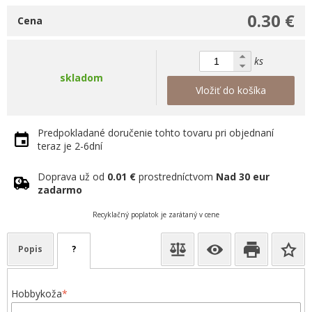
0.30 €
Cena
ks
skladom
Vložiť do košíka
Predpokladané doručenie tohto tovaru pri objednaní
teraz je 2-6dní
Doprava už od
0.01 €
prostredníctvom
Nad 30 eur
zadarmo
Recyklačný poplatok je zarátaný v cene
Popis
?
Hobbykoža
*