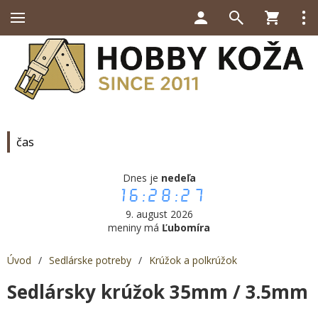
čas
Dnes je
nedeľa
16:28:28
9. august 2026
meniny má
Ľubomíra
Úvod
/
Sedlárske potreby
/
Krúžok a polkrúžok
Sedlársky krúžok 35mm / 3.5mm