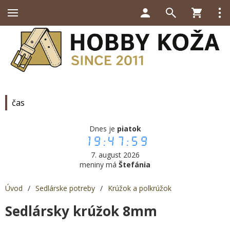
čas
Dnes je
piatok
19:48:00
7. august 2026
meniny má
Štefánia
Úvod
/
Sedlárske potreby
/
Krúžok a polkrúžok
Sedlársky krúžok 8mm