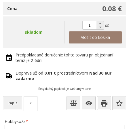
0.08 €
Cena
ks
skladom
Vložiť do košíka
Predpokladané doručenie tohto tovaru pri objednaní
teraz je 2-6dní
Doprava už od
0.01 €
prostredníctvom
Nad 30 eur
zadarmo
Recyklačný poplatok je zarátaný v cene
Popis
?
Hobbykoža
*