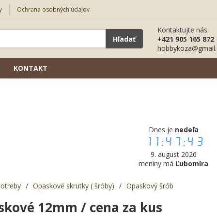
y
Ochrana osobných údajov
Kontaktujte nás
Hľadať
+421 905 165 872
hobbykoza@gmail
KONTAKT
Dnes je
nedeľa
11:47:44
9. august 2026
meniny má
Ľubomíra
potreby
/
Opaskové skrutky ( šróby)
/
Opaskový šrób
skové 12mm / cena za kus