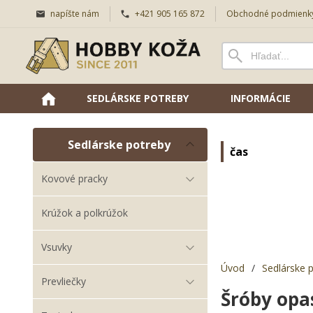
napíšte nám
+421 905 165 872
Obchodné podmienk
SEDLÁRSKE POTREBY
INFORMÁCIE
Sedlárske potreby
čas
Kovové pracky
Krúžok a polkrúžok
Vsuvky
Úvod
/
Sedlárske 
Prevliečky
Šróby opa