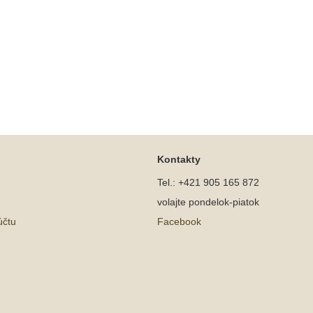
Kontakty
Tel.: +421 905 165 872
volajte pondelok-piatok
účtu
Facebook