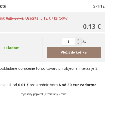
ktu
SPH12
ena:
0.25 € / ks
, Ušetríte: 0.12 € / ks (50%)
0.13 €
ks
skladom
Vložiť do košíka
pokladané doručenie tohto tovaru pri objednaní teraz je 2-
rava už od
0.01 €
prostredníctvom
Nad 30 eur zadarmo
Recyklačný poplatok je zarátaný v cene