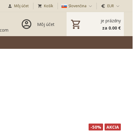
Môj účet
Košík
Slovenčina
EUR
je prázdny
Môj účet
za 0.00 €
.com
-50%
AKCIA