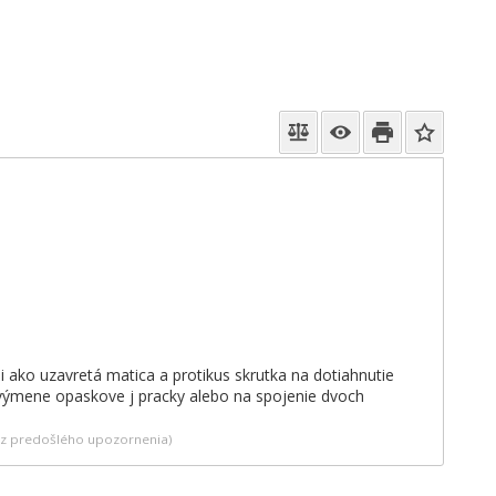
i ako uzavretá matica a protikus skrutka na dotiahnutie
 výmene opaskove j pracky alebo na spojenie dvoch
bez predošlého upozornenia)