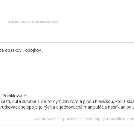
(obrázky majú len ilustračný charakter)
be opaskov , obojkov .
: Poniklované
 časti, dutá skrutka s vnútorným závitom a plnou hlavičkou, ktorá slúž
rutkovacieho spoja je rýchla a jednoduchá manipulácia napríklad pri
(vyhradzujeme si právo meniť tieto popisy a špecifikácie 