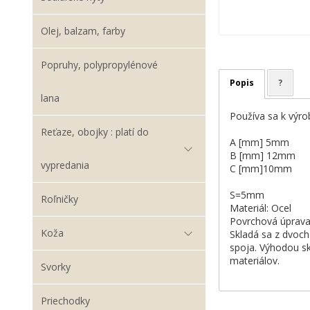
Olej, balzam, farby
Popruhy, polypropylénové
Popis
?
lana
Používa sa k výro
Reťaze, obojky : platí do
A [mm] 5mm
B [mm] 12mm
vypredania
C [mm]10mm
S=5mm
Roľničky
Materiál: Ocel
Povrchová úprava
Koža
Skladá sa z dvoch
spoja. Výhodou sk
materiálov.
Svorky
Priechodky