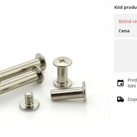
Kód produ
Bežná c
Cena
Pred
6dní
Dop