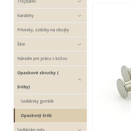
Trojzubec
Karabíny
Prívesky, ozdoby na obojky
Šitie
Náradie pre prácu s kožou
Opaskové skrutky (
šróby)
Sedlársky gombík
Opaskový šrób
Sedlárske nyty