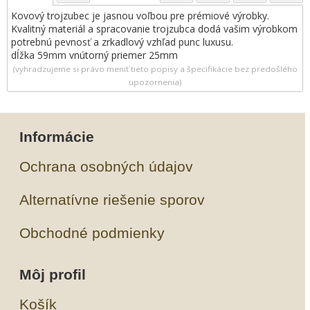
Kovový trojzubec je jasnou voľbou pre prémiové výrobky.
Kvalitný materiál a spracovanie trojzubca dodá vašim výrobkom
potrebnú pevnosť a zrkadlový vzhľad punc luxusu.
dĺžka 59mm vnútorný priemer 25mm
(vyhradzujeme si právo meniť tieto popisy a špecifikácie bez predošlého
upozornenia)
Informácie
Ochrana osobných údajov
Alternatívne riešenie sporov
Obchodné podmienky
Môj profil
Košík