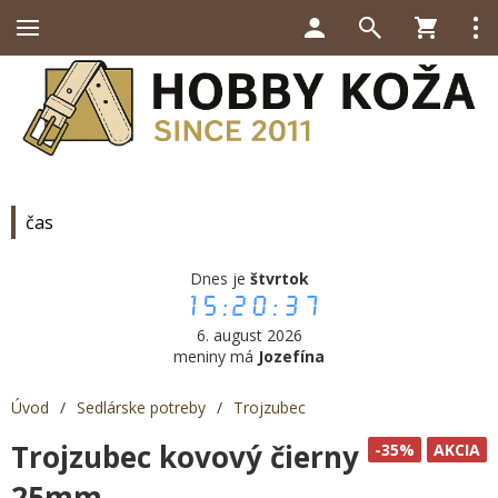
čas
Dnes je
štvrtok
15:20:37
6. august 2026
meniny má
Jozefína
Úvod
/
Sedlárske potreby
/
Trojzubec
Trojzubec kovový čierny
-35%
AKCIA
25mm