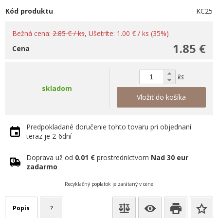
Kód produktu
KC25
Bežná cena:
2.85 € / ks
, Ušetríte: 1.00 € / ks (35%)
1.85 €
Cena
ks
skladom
Vložiť do košíka
Predpokladané doručenie tohto tovaru pri objednaní
teraz je 2-6dní
Doprava už od
0.01 €
prostredníctvom
Nad 30 eur
zadarmo
Recyklačný poplatok je zarátaný v cene
Popis
?