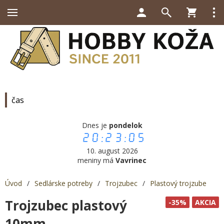
čas
Dnes je
pondelok
20:23:05
10. august 2026
meniny má
Vavrinec
Úvod
/
Sedlárske potreby
/
Trojzubec
/
Plastový trojzube
Trojzubec plastový
-35%
AKCIA
10mm