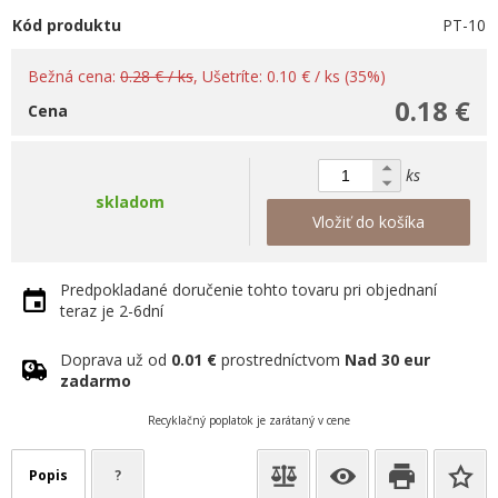
Kód produktu
PT-10
Bežná cena:
0.28 € / ks
, Ušetríte: 0.10 € / ks (35%)
0.18 €
Cena
ks
skladom
Vložiť do košíka
Predpokladané doručenie tohto tovaru pri objednaní
teraz je 2-6dní
Doprava už od
0.01 €
prostredníctvom
Nad 30 eur
zadarmo
Recyklačný poplatok je zarátaný v cene
Popis
?