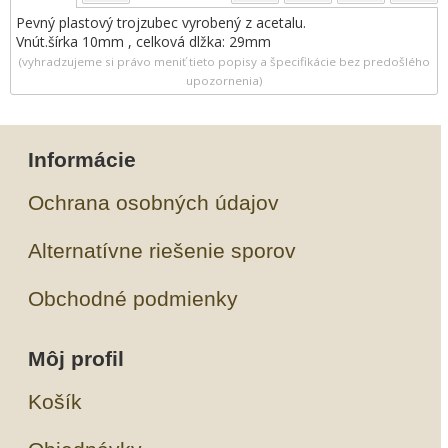
Pevný plastový trojzubec vyrobený z acetalu.
Vnút.šírka 10mm , celková dlžka: 29mm
(vyhradzujeme si právo meniť tieto popisy a špecifikácie bez predošlého
upozornenia)
Informácie
Ochrana osobných údajov
Alternatívne riešenie sporov
Obchodné podmienky
Môj profil
Košík