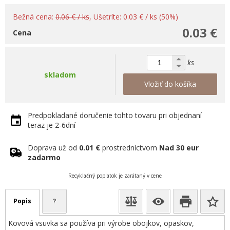
Bežná cena:
0.06 € / ks
, Ušetríte: 0.03 € / ks (50%)
0.03 €
Cena
ks
skladom
Vložiť do košíka
Predpokladané doručenie tohto tovaru pri objednaní
teraz je 2-6dní
Doprava už od
0.01 €
prostredníctvom
Nad 30 eur
zadarmo
Recyklačný poplatok je zarátaný v cene
Popis
?
Kovová vsuvka sa používa pri výrobe obojkov, opaskov,