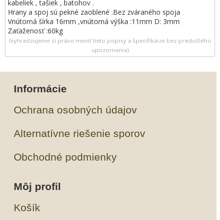
kabeliek , tašiek , batohov .
Hrany a spoj sú pekné zaoblené .Bez zváraného spoja
Vnútorná šírka 16mm ,vnútorná výška :11mm D: 3mm
Zaťaženosť :60kg
(vyhradzujeme si právo meniť tieto popisy a špecifikácie bez predošlého
upozornenia)
Informácie
Ochrana osobných údajov
Alternatívne riešenie sporov
Obchodné podmienky
Môj profil
Košík