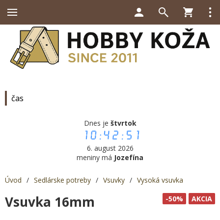
čas
Dnes je
štvrtok
10:42:52
6. august 2026
meniny má
Jozefína
Úvod
/
Sedlárske potreby
/
Vsuvky
/
Vysoká vsuvka
Vsuvka 16mm
-50%
AKCIA