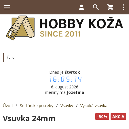
čas
Dnes je
štvrtok
16:05:15
6. august 2026
meniny má
Jozefína
Úvod
/
Sedlárske potreby
/
Vsuvky
/
Vysoká vsuvka
Vsuvka 24mm
-50%
AKCIA