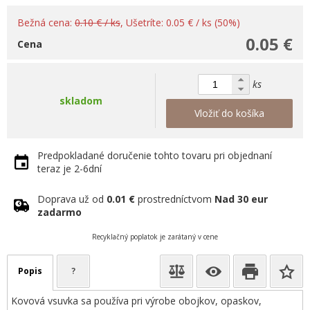
Bežná cena:
0.10 € / ks
, Ušetríte: 0.05 € / ks (50%)
0.05 €
Cena
ks
skladom
Vložiť do košíka
Predpokladané doručenie tohto tovaru pri objednaní
teraz je 2-6dní
Doprava už od
0.01 €
prostredníctvom
Nad 30 eur
zadarmo
Recyklačný poplatok je zarátaný v cene
Popis
?
Kovová vsuvka sa používa pri výrobe obojkov, opaskov,