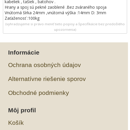
kabeliek , tašiek , batohov .
Hrany a spoj sú pekné zaoblené .Bez zváraného spoja
Vnútorná šírka 24mm ,vnútorná výška :14mm D: 3mm
Zaťaženosť :100kg
(vyhradzujeme si právo meniť tieto popisy a špecifikácie bez predošlého
upozornenia)
Informácie
Ochrana osobných údajov
Alternatívne riešenie sporov
Obchodné podmienky
Môj profil
Košík