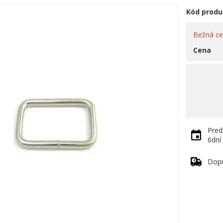
Kód produ
Bežná c
Cena
Pred
6dní
Dop