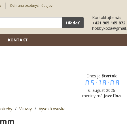
y
Ochrana osobných údajov
Kontaktujte nás
Hľadať
+421 905 165 872
hobbykoza@gmail
KONTAKT
Dnes je
štvrtok
05:18:09
6. august 2026
meniny má
Jozefína
potreby
/
Vsuvky
/
Vysoká vsuvka
50mm