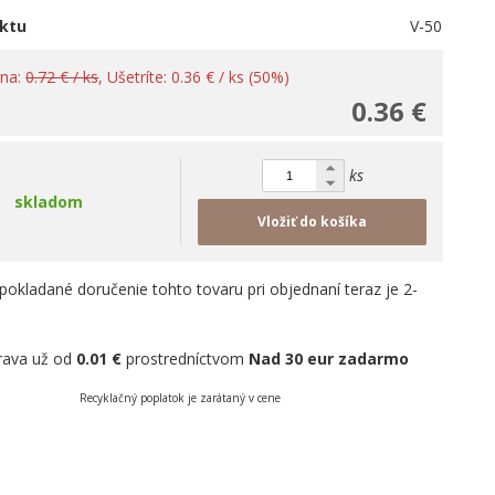
ktu
V-50
ena:
0.72 € / ks
, Ušetríte: 0.36 € / ks (50%)
0.36 €
ks
skladom
Vložiť do košíka
pokladané doručenie tohto tovaru pri objednaní teraz je 2-
rava už od
0.01 €
prostredníctvom
Nad 30 eur zadarmo
Recyklačný poplatok je zarátaný v cene