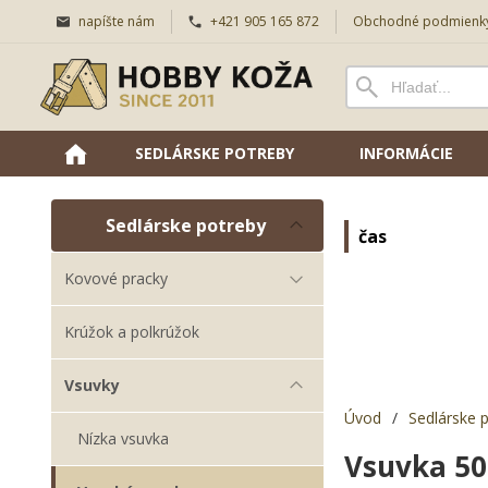
napíšte nám
+421 905 165 872
Obchodné podmienk
SEDLÁRSKE POTREBY
INFORMÁCIE
Sedlárske potreby
čas
Kovové pracky
Krúžok a polkrúžok
Vsuvky
Úvod
/
Sedlárske 
Nízka vsuvka
Vsuvka 