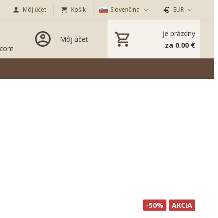
Môj účet
Košík
Slovenčina
EUR
je prázdny
Môj účet
za 0.00 €
.com
-50%
AKCIA