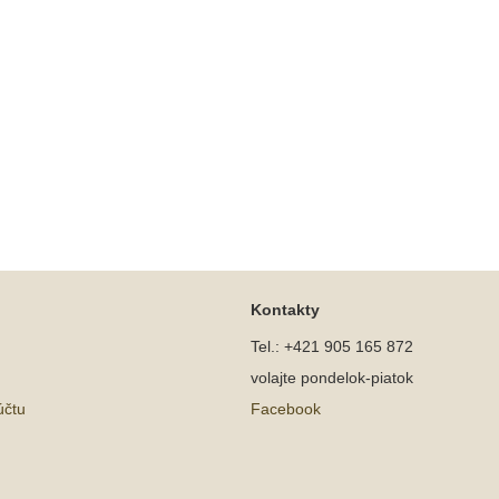
Kontakty
Tel.: +421 905 165 872
volajte pondelok-piatok
účtu
Facebook