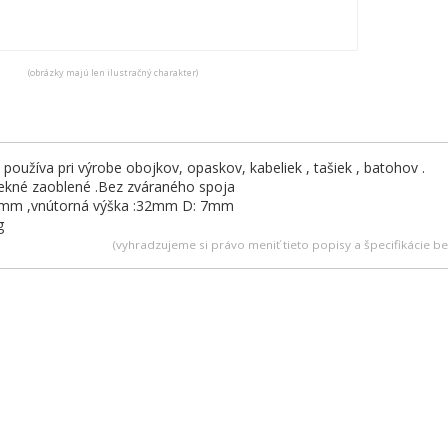
(obrázky majú len ilustračný charakter)
používa pri výrobe obojkov, opaskov, kabeliek , tašiek , batohov .
pekné zaoblené .Bez zváraného spoja
50mm ,vnútorná výška :32mm D: 7mm
g
(vyhradzujeme si právo meniť tieto popisy a špecifikácie 