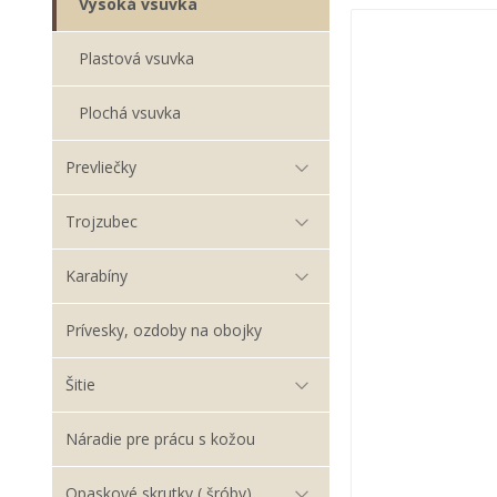
Vysoká vsuvka
Plastová vsuvka
Plochá vsuvka
Prevliečky
Trojzubec
Karabíny
Prívesky, ozdoby na obojky
Šitie
Náradie pre prácu s kožou
Opaskové skrutky ( šróby)