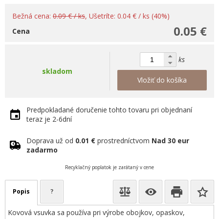
Bežná cena:
0.09 € / ks
, Ušetríte: 0.04 € / ks (40%)
0.05 €
Cena
ks
skladom
Vložiť do košíka
Predpokladané doručenie tohto tovaru pri objednaní
teraz je 2-6dní
Doprava už od
0.01 €
prostredníctvom
Nad 30 eur
zadarmo
Recyklačný poplatok je zarátaný v cene
Popis
?
Kovová vsuvka sa používa pri výrobe obojkov, opaskov,