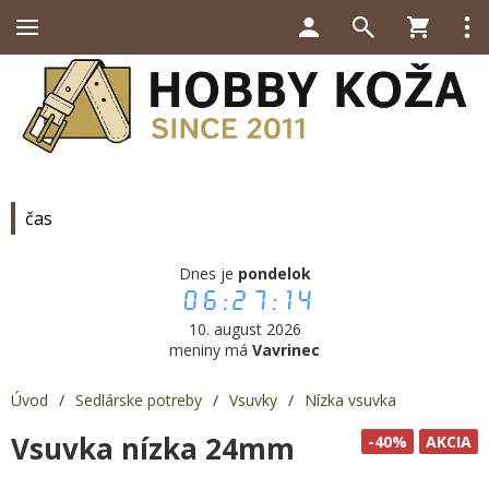
čas
Dnes je
pondelok
06:27:14
10. august 2026
meniny má
Vavrinec
Úvod
/
Sedlárske potreby
/
Vsuvky
/
Nízka vsuvka
Vsuvka nízka 24mm
-40%
AKCIA