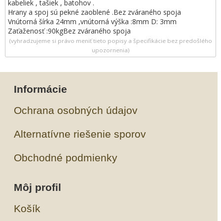
kabeliek , tašiek , batohov .
Hrany a spoj sú pekné zaoblené .Bez zváraného spoja
Vnútorná šírka 24mm ,vnútorná výška :8mm D: 3mm
Zaťaženosť :90kgBez zváraného spoja
(vyhradzujeme si právo meniť tieto popisy a špecifikácie bez predošlého
upozornenia)
Informácie
Ochrana osobných údajov
Alternatívne riešenie sporov
Obchodné podmienky
Môj profil
Košík