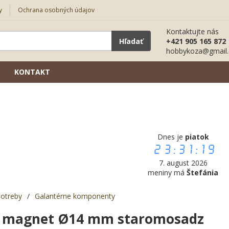
y
Ochrana osobných údajov
Kontaktujte nás
Hľadať
+421 905 165 872
hobbykoza@gmail
KONTAKT
Dnes je
piatok
23:31:20
7. august 2026
meniny má
Štefánia
potreby
/
Galantérne komponenty
e magnet Ø14 mm staromosadz