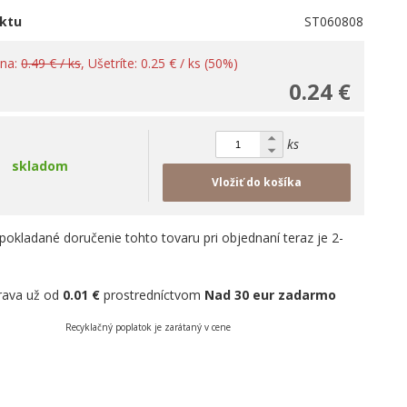
ktu
ST060808
ena:
0.49 € / ks
, Ušetríte: 0.25 € / ks (50%)
0.24 €
ks
skladom
Vložiť do košíka
pokladané doručenie tohto tovaru pri objednaní teraz je 2-
rava už od
0.01 €
prostredníctvom
Nad 30 eur zadarmo
Recyklačný poplatok je zarátaný v cene