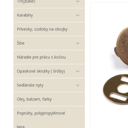
Trojzubec
Karabíny
Prívesky, ozdoby na obojky
Šitie
Náradie pre prácu s kožou
Opaskové skrutky ( šróby)
Sedlárske nyty
Olej, balzam, farby
Popruhy, polypropylénové
lana