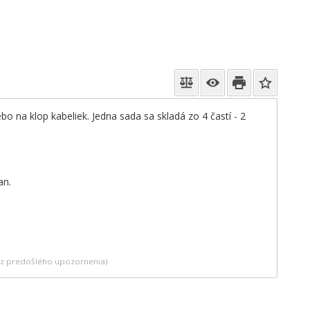
bo na klop kabeliek. Jedna sada sa skladá zo 4 častí - 2
an.
bez predošlého upozornenia)