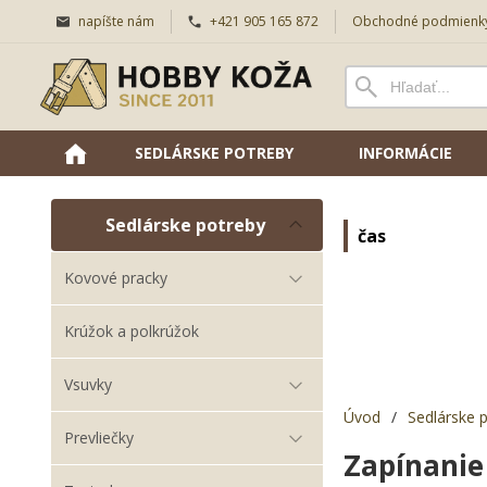
napíšte nám
+421 905 165 872
Obchodné podmienk
SEDLÁRSKE POTREBY
INFORMÁCIE
Sedlárske potreby
čas
Kovové pracky
Krúžok a polkrúžok
Vsuvky
Úvod
/
Sedlárske 
Prevliečky
Zapínani