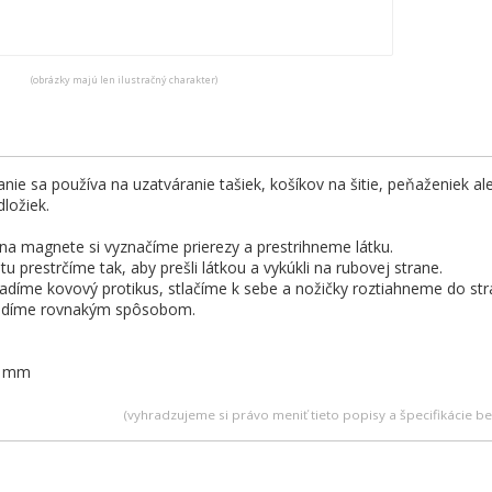
(obrázky majú len ilustračný charakter)
ie sa používa na uzatváranie tašiek, košíkov na šitie, peňaženiek ale
ložiek.
 na magnete si vyznačíme prierezy a prestrihneme látku.
 prestrčíme tak, aby prešli látkou a vykúkli na rubovej strane.
adíme kovový protikus, stlačíme k sebe a nožičky roztiahneme do str
sadíme rovnakým spôsobom.
4 mm
(vyhradzujeme si právo meniť tieto popisy a špecifikácie 