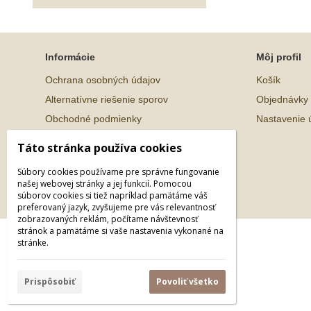
Informácie
Môj profil
Ochrana osobných údajov
Košík
Alternatívne riešenie sporov
Objednávky
Obchodné podmienky
Nastavenie 
Táto stránka používa cookies
Súbory cookies používame pre správne fungovanie
našej webovej stránky a jej funkcií. Pomocou
súborov cookies si tiež napríklad pamätáme váš
preferovaný jazyk, zvyšujeme pre vás relevantnosť
zobrazovaných reklám, počítame návštevnosť
stránok a pamätáme si vaše nastavenia vykonané na
© 2026 WEXBO |
www.wexbo.com
|
Prihlásiť
stránke.
Prispôsobiť
Povoliť všetko