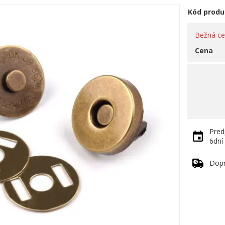
Kód produ
Bežná c
Cena
Pred
6dní
Dop