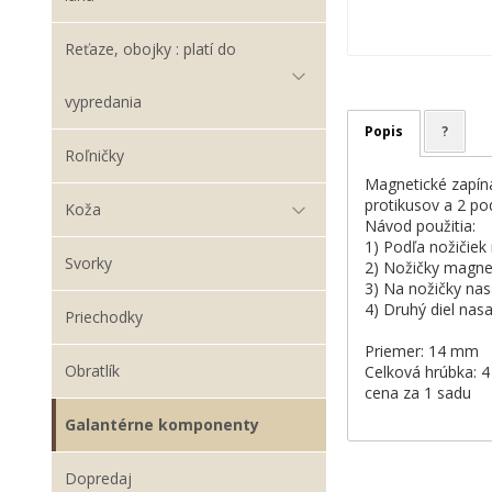
Reťaze, obojky : platí do
vypredania
Popis
?
Roľničky
Magnetické zapínan
protikusov a 2 pod
Koža
Návod použitia:
1) Podľa nožičiek
Svorky
2) Nožičky magnetu
3) Na nožičky nas
4) Druhý diel na
Priechodky
Priemer: 14 mm
Obratlík
Celková hrúbka: 
cena za 1 sadu
Galantérne komponenty
Dopredaj