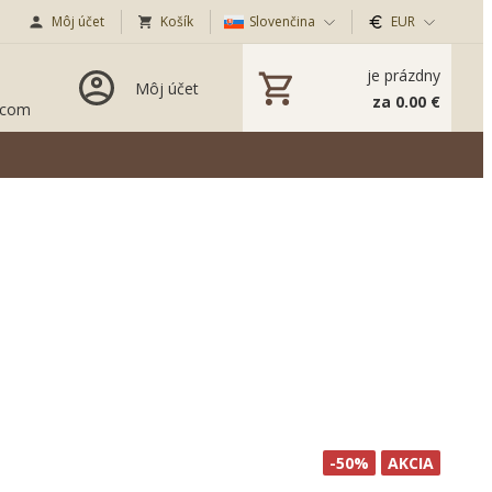
Môj účet
Košík
Slovenčina
EUR
je prázdny
Môj účet
za 0.00 €
.com
-50%
AKCIA