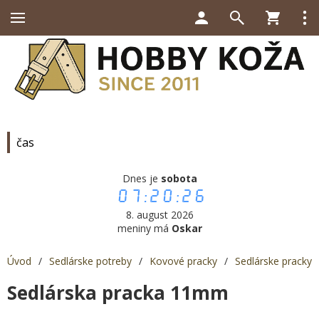
čas
Dnes je
sobota
07:20:27
8. august 2026
meniny má
Oskar
Úvod
/
Sedlárske potreby
/
Kovové pracky
/
Sedlárske pracky
Sedlárska pracka 11mm