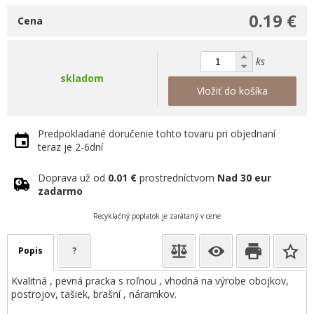
0.19 €
Cena
ks
skladom
Vložiť do košíka
Predpokladané doručenie tohto tovaru pri objednaní
teraz je 2-6dní
Doprava už od
0.01 €
prostredníctvom
Nad 30 eur
zadarmo
Recyklačný poplatok je zarátaný v cene
Popis
?
Kvalitná , pevná pracka s roľnou , vhodná na výrobe obojkov,
postrojov, tašiek, brašní , náramkov.