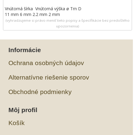
Vnútorná šírka Vnútorná výška ø Trn D
11 mm 6 mm 2.2 mm 2 mm
(vyhradzujeme si právo meniť tieto popisy a špecifikácie bez predošlého
upozornenia)
Informácie
Ochrana osobných údajov
Alternatívne riešenie sporov
Obchodné podmienky
Môj profil
Košík