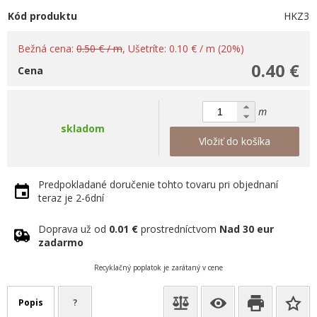
Kód produktu
HKZ3
Bežná cena:
0.50 € / m
, Ušetríte: 0.10 € / m (20%)
0.40 €
Cena
m
skladom
Vložiť do košíka
Predpokladané doručenie tohto tovaru pri objednaní
teraz je 2-6dní
Doprava už od
0.01 €
prostredníctvom
Nad 30 eur
zadarmo
Recyklačný poplatok je zarátaný v cene
Popis
?