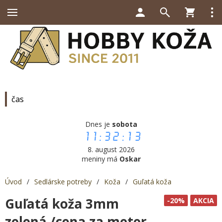
čas
Dnes je
sobota
11:32:13
8. august 2026
meniny má
Oskar
Úvod
/
Sedlárske potreby
/
Koža
/
Guľatá koža
Guľatá koža 3mm
-20%
AKCIA
zelená /cena za meter