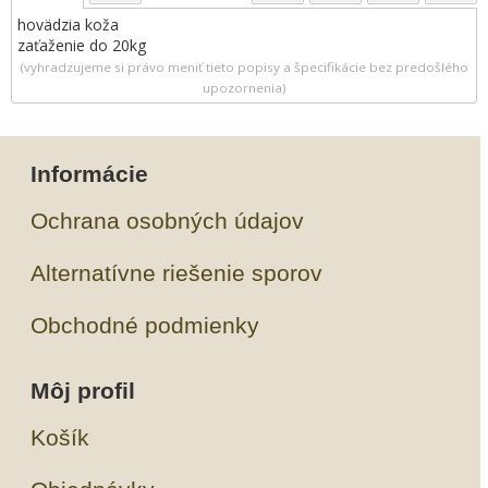
hovädzia koža
zaťaženie do 20kg
(vyhradzujeme si právo meniť tieto popisy a špecifikácie bez predošlého
upozornenia)
Informácie
Ochrana osobných údajov
Alternatívne riešenie sporov
Obchodné podmienky
Môj profil
Košík