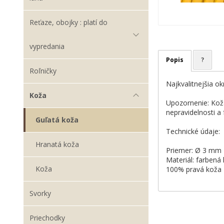
Reťaze, obojky : platí do
vypredania
Popis
?
Roľničky
Najkvalitnejšia 
Koža
Upozornenie: Koža
nepravidelnosti a 
Guľatá koža
Technické údaje:
Hranatá koža
Priemer: Ø 3 mm
Materiál: farbená
Koža
100% pravá koža
Svorky
Priechodky