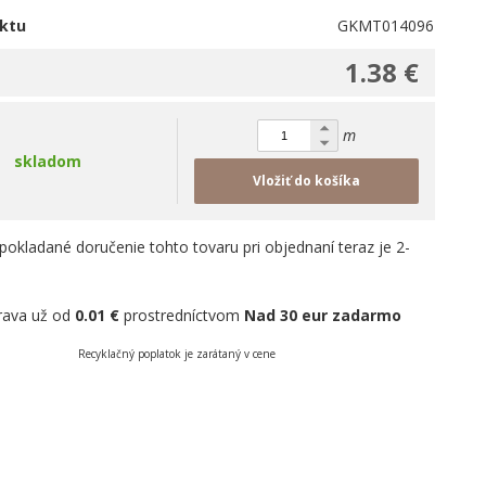
ktu
GKMT014096
1.38 €
m
skladom
Vložiť do košíka
pokladané doručenie tohto tovaru pri objednaní teraz je 2-
rava už od
0.01 €
prostredníctvom
Nad 30 eur zadarmo
Recyklačný poplatok je zarátaný v cene