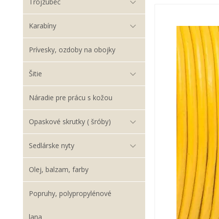
Trojzubec
Karabíny
Prívesky, ozdoby na obojky
Šitie
Náradie pre prácu s kožou
Opaskové skrutky ( šróby)
Sedlárske nyty
Olej, balzam, farby
Popruhy, polypropylénové
lana