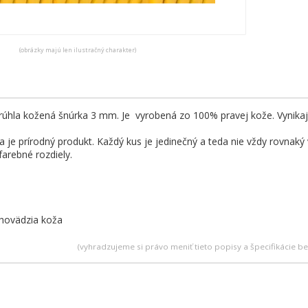
(obrázky majú len ilustračný charakter)
okrúhla kožená šnúrka 3 mm. Je vyrobená zo 100% pravej kože. Vynik
 je prírodný produkt. Každý kus je jedinečný a teda nie vždy rovnaký
farebné rozdiely.
 hovädzia koža
(vyhradzujeme si právo meniť tieto popisy a špecifikácie 