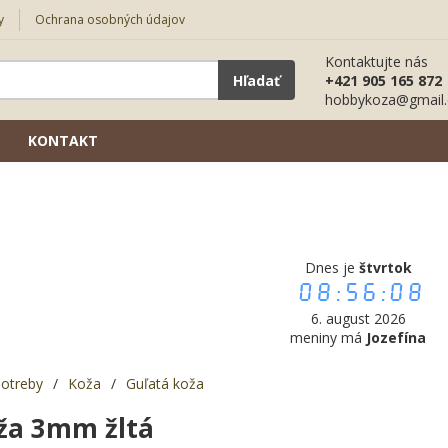
y
Ochrana osobných údajov
Kontaktujte nás
Hľadať
+421 905 165 872
hobbykoza@gmail
KONTAKT
Dnes je
štvrtok
08:56:09
6. august 2026
meniny má
Jozefína
potreby
/
Koža
/
Guľatá koža
ža 3mm žltá