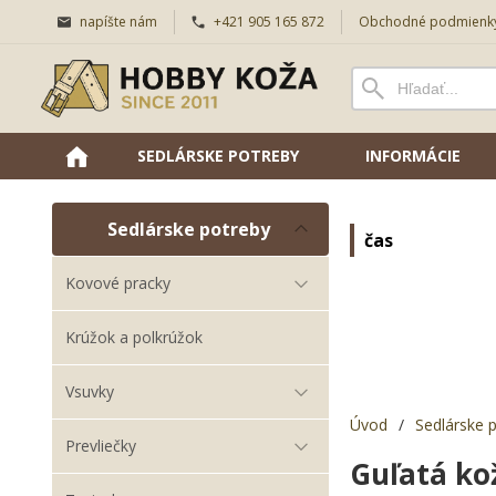
napíšte nám
+421 905 165 872
Obchodné podmienk
SEDLÁRSKE POTREBY
INFORMÁCIE
Sedlárske potreby
čas
Kovové pracky
Krúžok a polkrúžok
Vsuvky
Úvod
/
Sedlárske 
Prevliečky
Guľatá ko