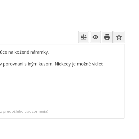
ajúce na kožené náramky,
 v porovnaní s iným kusom. Niekedy je možné vidieť
bez predošlého upozornenia)