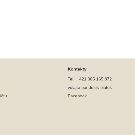
Kontakty
Tel.: +421 905 165 872
volajte pondelok-piatok
účtu
Facebook