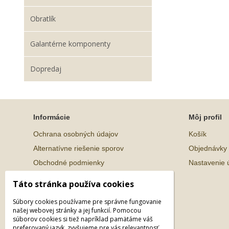
Obratlík
Galantérne komponenty
Dopredaj
Informácie
Môj profil
Ochrana osobných údajov
Košík
Alternatívne riešenie sporov
Objednávky
Obchodné podmienky
Nastavenie 
Táto stránka používa cookies
Súbory cookies používame pre správne fungovanie
našej webovej stránky a jej funkcií. Pomocou
súborov cookies si tiež napríklad pamätáme váš
preferovaný jazyk, zvyšujeme pre vás relevantnosť