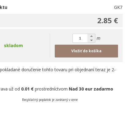
ktu
GK7
2.85 €
m
skladom
Vložiť do košíka
pokladané doručenie tohto tovaru pri objednaní teraz je 2-
rava už od
0.01 €
prostredníctvom
Nad 30 eur zadarmo
Recyklačný poplatok je zarátaný v cene