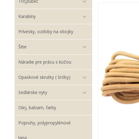
Trojzubec
Karabíny
Prívesky, ozdoby na obojky
Šitie
Náradie pre prácu s kožou
Opaskové skrutky ( šróby)
Sedlárske nyty
Olej, balzam, farby
Popruhy, polypropylénové
lana