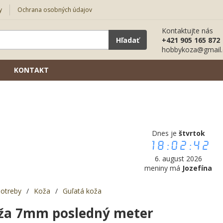
y
Ochrana osobných údajov
Kontaktujte nás
Hľadať
+421 905 165 872
hobbykoza@gmail
KONTAKT
Dnes je
štvrtok
18:02:43
6. august 2026
meniny má
Jozefína
potreby
/
Koža
/
Guľatá koža
ža 7mm posledný meter