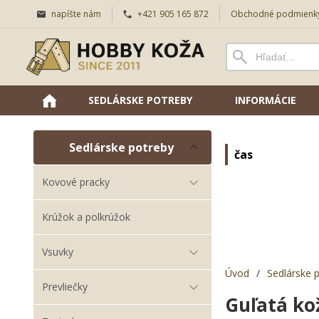
napíšte nám
+421 905 165 872
Obchodné podmienk
SEDLÁRSKE POTREBY
INFORMÁCIE
Sedlárske potreby
čas
Kovové pracky
Krúžok a polkrúžok
Vsuvky
Úvod
/
Sedlárske 
Prevliečky
Guľatá ko