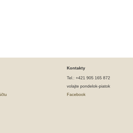
Kontakty
Tel.: +421 905 165 872
volajte pondelok-piatok
účtu
Facebook