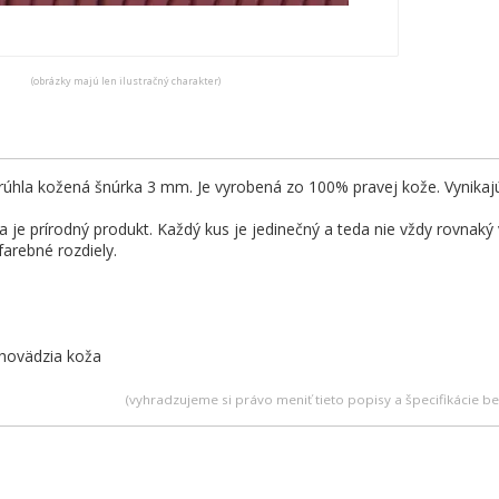
(obrázky majú len ilustračný charakter)
krúhla kožená šnúrka 3 mm. Je vyrobená zo 100% pravej kože. Vynika
 je prírodný produkt. Každý kus je jedinečný a teda nie vždy rovnaký
farebné rozdiely.
 hovädzia koža
(vyhradzujeme si právo meniť tieto popisy a špecifikácie 