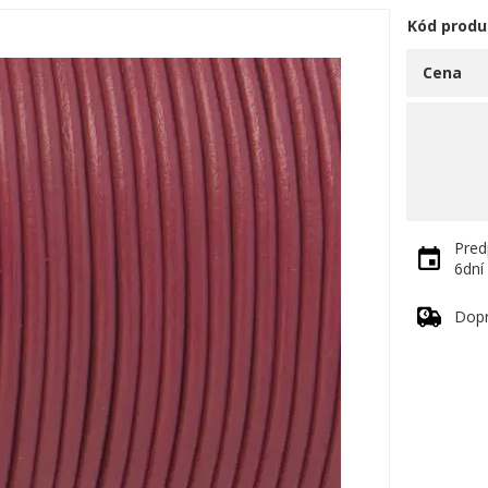
Kód produ
Cena
Pred
6dní
Dop