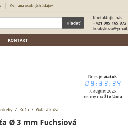
y
Ochrana osobných údajov
Kontaktujte nás
Hľadať
+421 905 165 872
hobbykoza@gmail
KONTAKT
Dnes je
piatok
09:33:35
7. august 2026
meniny má
Štefánia
potreby
/
Koža
/
Guľatá koža
ža Ø 3 mm Fuchsiová