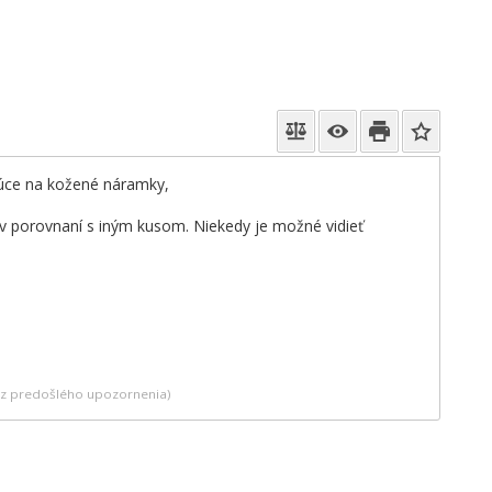
júce na kožené náramky,
 v porovnaní s iným kusom. Niekedy je možné vidieť
bez predošlého upozornenia)