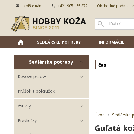
napíšte nám
+421 905 165 872
Obchodné podmienk
SEDLÁRSKE POTREBY
INFORMÁCIE
Sedlárske potreby
čas
Kovové pracky
Krúžok a polkrúžok
Vsuvky
Úvod
/
Sedlárske 
Prevliečky
Guľatá ko