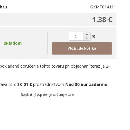
ktu
GKMT014111
1.38 €
m
skladom
Vložiť do košíka
pokladané doručenie tohto tovaru pri objednaní teraz je 2-
rava už od
0.01 €
prostredníctvom
Nad 30 eur zadarmo
Recyklačný poplatok je zarátaný v cene