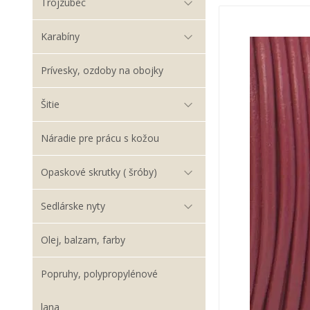
Trojzubec
Karabíny
Prívesky, ozdoby na obojky
Šitie
Náradie pre prácu s kožou
Opaskové skrutky ( šróby)
Sedlárske nyty
Olej, balzam, farby
Popruhy, polypropylénové
lana