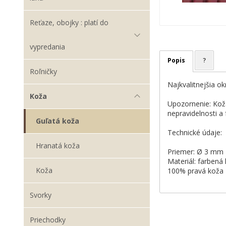
Reťaze, obojky : platí do
vypredania
Popis
?
Roľničky
Najkvalitnejšia o
Koža
Upozornenie: Koža
nepravidelnosti a 
Guľatá koža
Technické údaje:
Hranatá koža
Priemer: Ø 3 mm
Materiál: farbená
Koža
100% pravá koža
Svorky
Priechodky