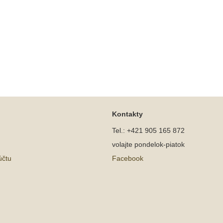
Kontakty
Tel.: +421 905 165 872
volajte pondelok-piatok
účtu
Facebook