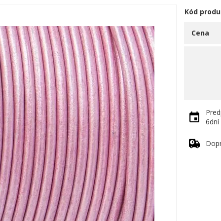
Kód produ
Cena
Pred
6dní
Dop