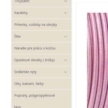
Trojzubec
Karabíny
Prívesky, ozdoby na obojky
Šitie
Náradie pre prácu s kožou
Opaskové skrutky ( šróby)
Sedlárske nyty
Olej, balzam, farby
Popruhy, polypropylénové
lana