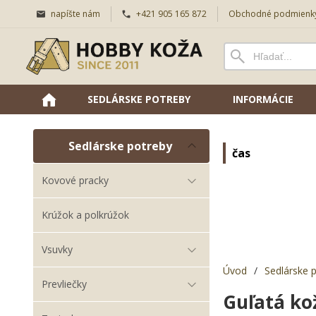
napíšte nám
+421 905 165 872
Obchodné podmienk
SEDLÁRSKE POTREBY
INFORMÁCIE
Sedlárske potreby
čas
Kovové pracky
Krúžok a polkrúžok
Vsuvky
Úvod
/
Sedlárske 
Prevliečky
Guľatá ko