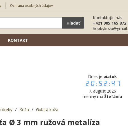
y
Ochrana osobných údajov
Kontaktujte nás
Hľadať
+421 905 165 872
hobbykoza@gmail
KONTAKT
Dnes je
piatok
20:52:48
7. august 2026
meniny má
Štefánia
potreby
/
Koža
/
Guľatá koža
ža Ø 3 mm ružová metalíza