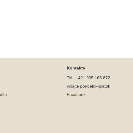
Kontakty
Tel.: +421 905 165 872
volajte pondelok-piatok
účtu
Facebook