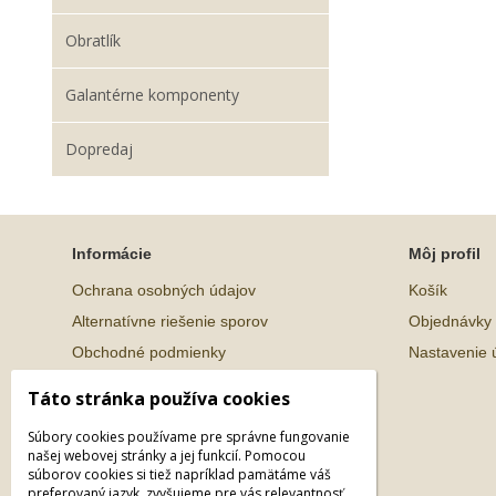
Obratlík
Galantérne komponenty
Dopredaj
Informácie
Môj profil
Ochrana osobných údajov
Košík
Alternatívne riešenie sporov
Objednávky
Obchodné podmienky
Nastavenie 
Táto stránka používa cookies
Súbory cookies používame pre správne fungovanie
našej webovej stránky a jej funkcií. Pomocou
súborov cookies si tiež napríklad pamätáme váš
preferovaný jazyk, zvyšujeme pre vás relevantnosť