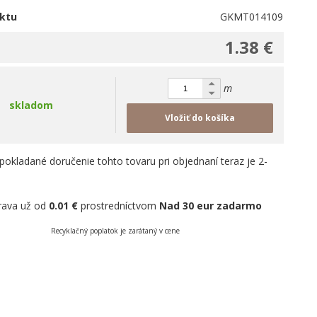
ktu
GKMT014109
1.38 €
m
skladom
Vložiť do košíka
pokladané doručenie tohto tovaru pri objednaní teraz je 2-
rava už od
0.01 €
prostredníctvom
Nad 30 eur zadarmo
Recyklačný poplatok je zarátaný v cene