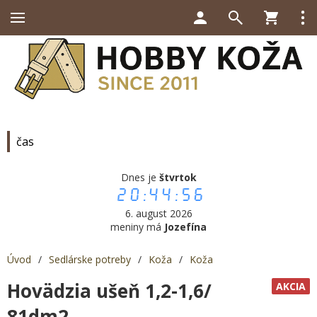
čas
Dnes je
štvrtok
20:44:56
6. august 2026
meniny má
Jozefína
Úvod
/
Sedlárske potreby
/
Koža
/
Koža
Hovädzia ušeň 1,2-1,6/
AKCIA
81dm2