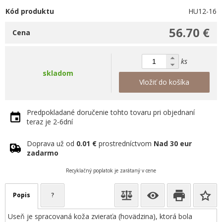
Kód produktu
HU12-16
56.70 €
Cena
ks
skladom
Vložiť do košíka
Predpokladané doručenie tohto tovaru pri objednaní
teraz je 2-6dní
Doprava už od
0.01 €
prostredníctvom
Nad 30 eur
zadarmo
Recyklačný poplatok je zarátaný v cene
Popis
?
Useň je spracovaná koža zvieraťa (hovädzina), ktorá bola