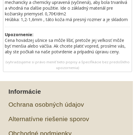
mechanicky a chemicky upravená (vyčinená), aby bola trvanlivá
a vhodná na ďalšie použitie. Ide o základný materiál pre
kožiarsky priemysel. 0,70€/dm2
Hrúbka: 1,2-1,6mm , táto koža má presný rozmer a je skladom
Upozornenie:
Cena hovädzej ušnice sa môže líšiť, pretože jej veľkosť môže
byť menšia alebo väčšia. Ak chcete platiť vopred, prosíme vás,
aby ste počkali na naše potvrdenie a prípadnú úpravu ceny.
(vyhradzujeme si právo meniť tieto popisy a špecifikácie bez predošlého
upozornenia)
Informácie
Ochrana osobných údajov
Alternatívne riešenie sporov
Obchodné podmienky