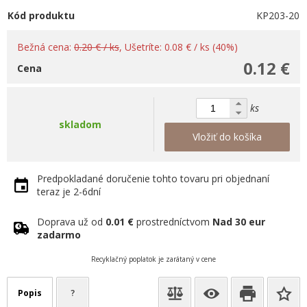
Kód produktu
KP203-20
Bežná cena:
0.20 € / ks
, Ušetríte: 0.08 € / ks (40%)
0.12 €
Cena
ks
skladom
Vložiť do košíka
Predpokladané doručenie tohto tovaru pri objednaní
teraz je 2-6dní
Doprava už od
0.01 €
prostredníctvom
Nad 30 eur
zadarmo
Recyklačný poplatok je zarátaný v cene
Popis
?