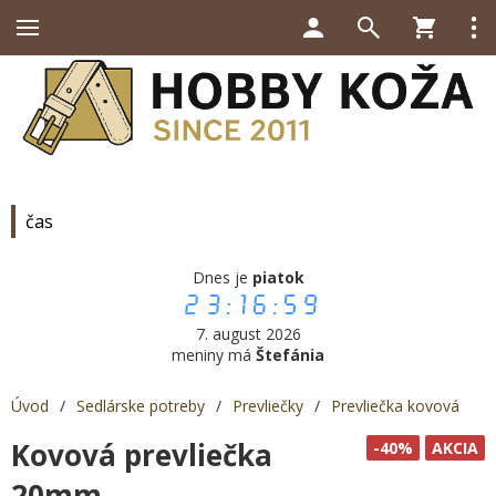
čas
Dnes je
piatok
23:17:00
7. august 2026
meniny má
Štefánia
Úvod
/
Sedlárske potreby
/
Prevliečky
/
Prevliečka kovová
Kovová prevliečka
-40%
AKCIA
20mm