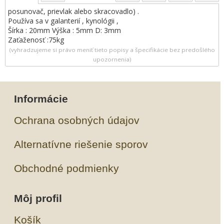
posunovač, prievlak alebo skracovadlo) .
Používa sa v galanterií , kynológii ,
Šírka : 20mm Výška : 5mm D: 3mm
Zaťaženosť :75kg
(vyhradzujeme si právo meniť tieto popisy a špecifikácie bez predošlého
upozornenia)
Informácie
Ochrana osobných údajov
Alternatívne riešenie sporov
Obchodné podmienky
Môj profil
Košík