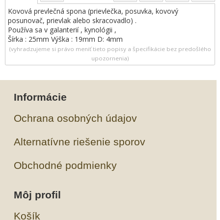
Kovová prevlečná spona (prievlečka, posuvka, kovový
posunovač, prievlak alebo skracovadlo) .
Používa sa v galanterií , kynológii ,
Šírka : 25mm Výška : 19mm D: 4mm
(vyhradzujeme si právo meniť tieto popisy a špecifikácie bez predošlého
upozornenia)
Informácie
Ochrana osobných údajov
Alternatívne riešenie sporov
Obchodné podmienky
Môj profil
Košík