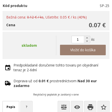
Kód produktu
SP-25
Bežná cena:
0.12 € / ks
, Ušetríte: 0.05 € / ks (40%)
0.07 €
Cena
ks
skladom
Vložiť do košíka
Predpokladané doručenie tohto tovaru pri objednaní
teraz je 2-6dní
Doprava už od
0.01 €
prostredníctvom
Nad 30 eur
zadarmo
Recyklačný poplatok je zarátaný v cene
Popis
?