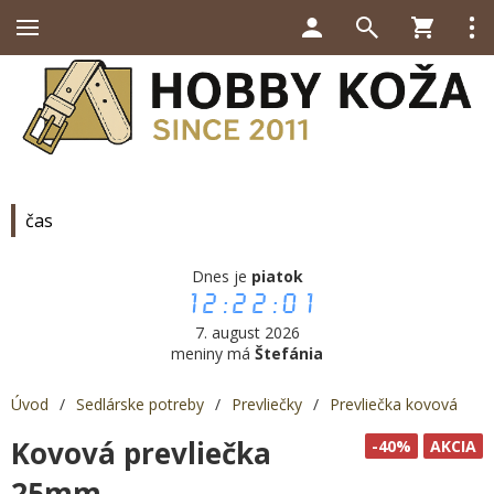
čas
Dnes je
piatok
12:22:01
7. august 2026
meniny má
Štefánia
Úvod
/
Sedlárske potreby
/
Prevliečky
/
Prevliečka kovová
Kovová prevliečka
-40%
AKCIA
25mm