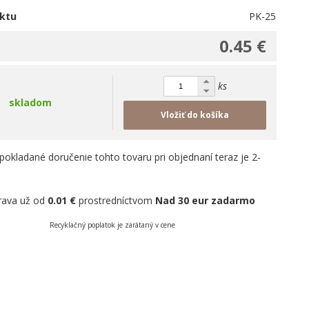
ktu
PK-25
0.45 €
ks
skladom
Vložiť do košíka
pokladané doručenie tohto tovaru pri objednaní teraz je 2-
rava už od
0.01 €
prostredníctvom
Nad 30 eur zadarmo
Recyklačný poplatok je zarátaný v cene