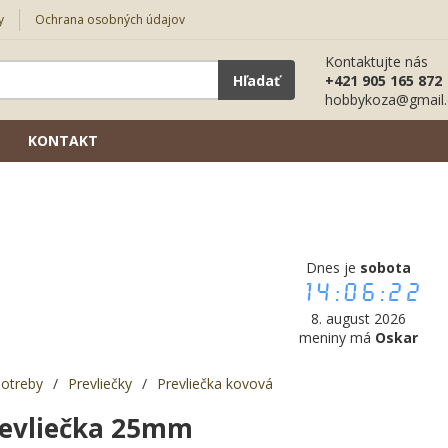
y
Ochrana osobných údajov
Kontaktujte nás
Hľadať
+421 905 165 872
hobbykoza@gmail
KONTAKT
Dnes je
sobota
14:06:23
8. august 2026
meniny má
Oskar
potreby
/
Prevliečky
/
Prevliečka kovová
revliečka 25mm