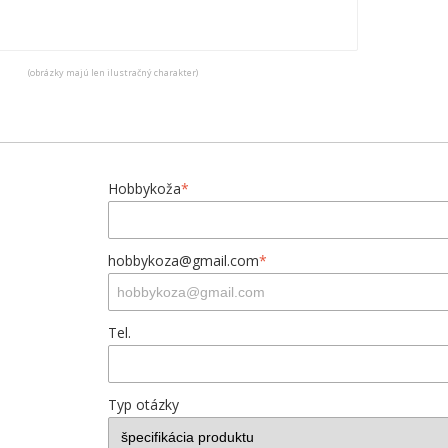
(obrázky majú len ilustračný charakter)
Hobbykoža
*
hobbykoza@gmail.com
*
Tel.
Typ otázky