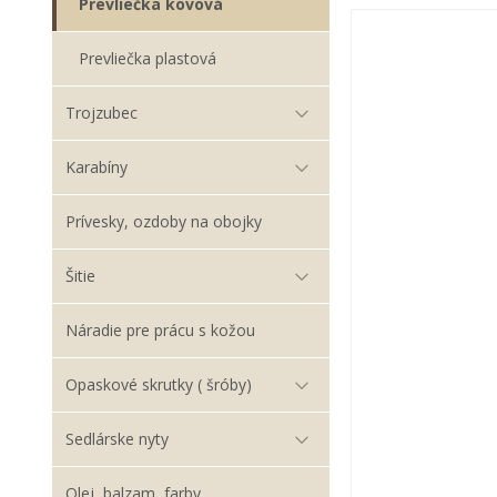
Prevliečka kovová
Prevliečka plastová
Trojzubec
Karabíny
Prívesky, ozdoby na obojky
Šitie
Náradie pre prácu s kožou
Opaskové skrutky ( šróby)
Sedlárske nyty
Olej, balzam, farby