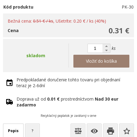
Kód produktu
PK-30
Bežná cena:
0.51 € / ks
, Ušetríte: 0.20 € / ks (40%)
0.31 €
Cena
ks
skladom
Vložiť do košíka
Predpokladané doručenie tohto tovaru pri objednaní
teraz je 2-6dní
Doprava už od
0.01 €
prostredníctvom
Nad 30 eur
zadarmo
Recyklačný poplatok je zarátaný v cene
Popis
?