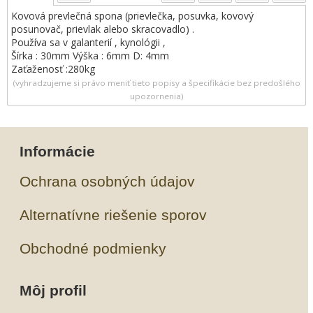
Kovová prevlečná spona (prievlečka, posuvka, kovový
posunovač, prievlak alebo skracovadlo) .
Používa sa v galanterií , kynológii ,
Šírka : 30mm Výška : 6mm D: 4mm
Zaťaženosť :280kg
(vyhradzujeme si právo meniť tieto popisy a špecifikácie bez predošlého
upozornenia)
Informácie
Ochrana osobných údajov
Alternatívne riešenie sporov
Obchodné podmienky
Môj profil