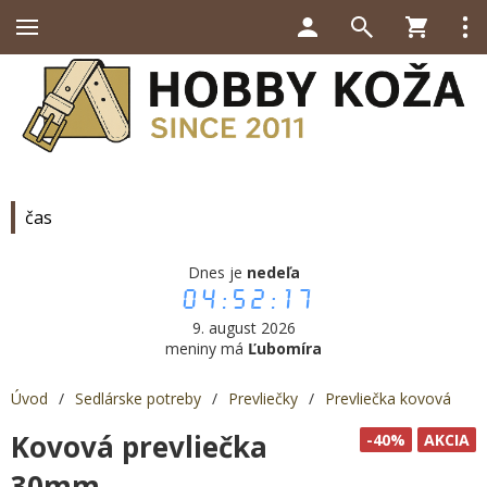
čas
Dnes je
nedeľa
04:52:17
9. august 2026
meniny má
Ľubomíra
Úvod
/
Sedlárske potreby
/
Prevliečky
/
Prevliečka kovová
Kovová prevliečka
-40%
AKCIA
30mm