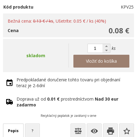
Kód produktu
KPV25
Bežná cena:
0.13 € / ks
, Ušetríte: 0.05 € / ks (40%)
0.08 €
Cena
ks
skladom
Vložiť do košíka
Predpokladané doručenie tohto tovaru pri objednaní
teraz je 2-6dní
Doprava už od
0.01 €
prostredníctvom
Nad 30 eur
zadarmo
Recyklačný poplatok je zarátaný v cene
Popis
?