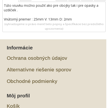
Túto vsuvku možno použiť ako pre obojky tak i pre opasky a
uzdičiek .
Vnútorný priemer : 25mm V: 13mm D: 2mm
(vyhradzujeme si právo meniť tieto popisy a špecifikácie bez predošlého
upozornenia)
Informácie
Ochrana osobných údajov
Alternatívne riešenie sporov
Obchodné podmienky
Môj profil
Košík