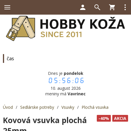
čas
Dnes je
pondelok
05:56:06
10. august 2026
meniny má
Vavrinec
Úvod
/
Sedlárske potreby
/
Vsuvky
/
Plochá vsuvka
Kovová vsuvka plochá
-40%
AKCIA
25mm