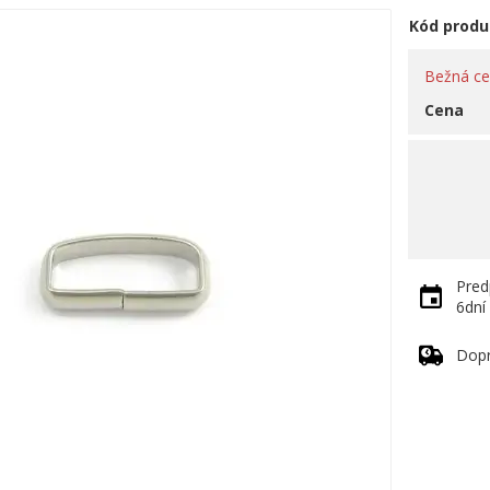
Kód produ
Bežná c
Cena
Pred
6dní
Dop