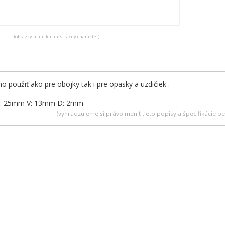
(obrázky majú len ilustračný charakter)
 použiť ako pre obojky tak i pre opasky a uzdičiek .
r : 25mm V: 13mm D: 2mm
(vyhradzujeme si právo meniť tieto popisy a špecifikácie 