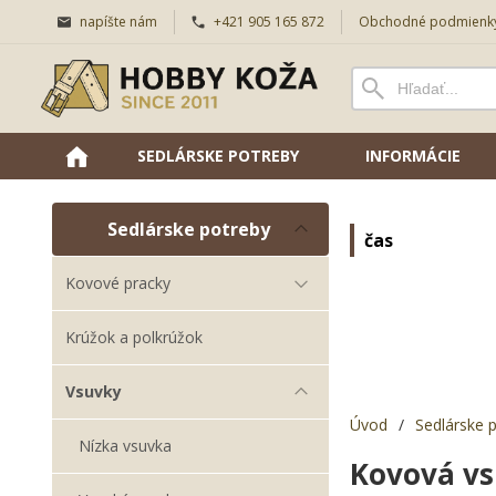
napíšte nám
+421 905 165 872
Obchodné podmienk
SEDLÁRSKE POTREBY
INFORMÁCIE
Sedlárske potreby
čas
Kovové pracky
Krúžok a polkrúžok
Vsuvky
Úvod
/
Sedlárske 
Nízka vsuvka
Kovová v