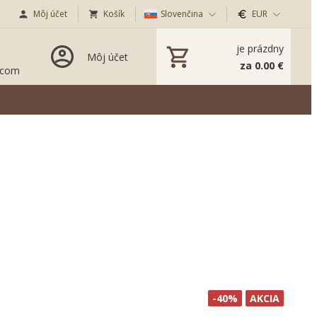
Môj účet
Košík
Slovenčina
EUR
je prázdny
Môj účet
za 0.00 €
.com
-40%
AKCIA