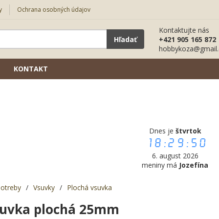
y
Ochrana osobných údajov
Kontaktujte nás
Hľadať
+421 905 165 872
hobbykoza@gmail
KONTAKT
Dnes je
štvrtok
18:29:51
6. august 2026
meniny má
Jozefína
potreby
/
Vsuvky
/
Plochá vsuvka
suvka plochá 25mm