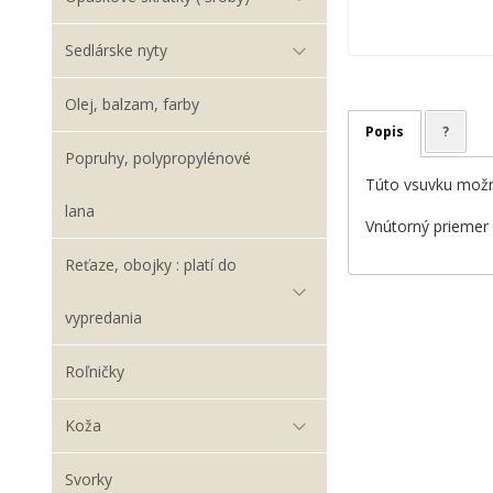
Sedlárske nyty
Olej, balzam, farby
Popis
?
Popruhy, polypropylénové
Túto vsuvku možno
lana
Vnútorný prieme
Reťaze, obojky : platí do
vypredania
Roľničky
Koža
Svorky