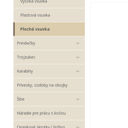
Vysoká vsuvka
Plastová vsuvka
Plochá vsuvka
Prevliečky
Trojzubec
Karabíny
Prívesky, ozdoby na obojky
Šitie
Náradie pre prácu s kožou
Opaskové skrutky ( šróby)