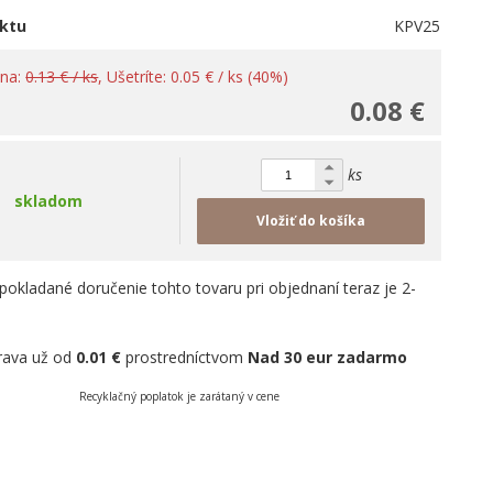
ktu
KPV25
ena:
0.13 € / ks
, Ušetríte: 0.05 € / ks (40%)
0.08 €
ks
skladom
Vložiť do košíka
pokladané doručenie tohto tovaru pri objednaní teraz je 2-
rava už od
0.01 €
prostredníctvom
Nad 30 eur zadarmo
Recyklačný poplatok je zarátaný v cene