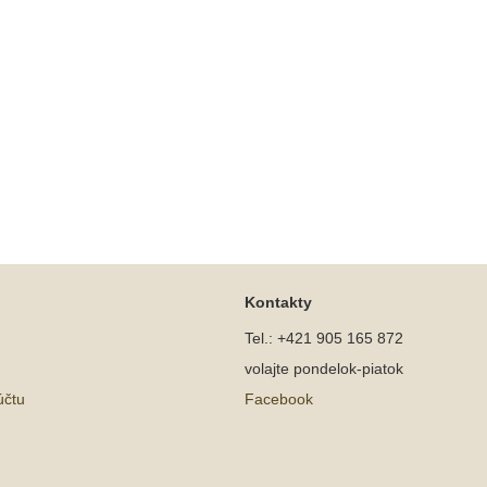
Kontakty
Tel.: +421 905 165 872
volajte pondelok-piatok
účtu
Facebook