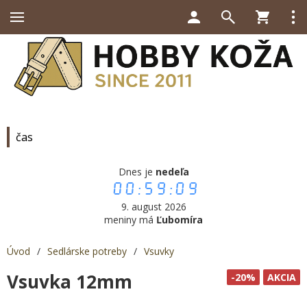
čas
Dnes je
nedeľa
00:59:09
9. august 2026
meniny má
Ľubomíra
Úvod
/
Sedlárske potreby
/
Vsuvky
Vsuvka 12mm
-20%
AKCIA