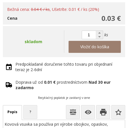
Bežná cena:
0.04 € / ks
, Ušetríte: 0.01 € / ks (20%)
0.03 €
Cena
ks
skladom
Vložiť do košíka
Predpokladané doručenie tohto tovaru pri objednaní
teraz je 2-6dní
Doprava už od
0.01 €
prostredníctvom
Nad 30 eur
zadarmo
Recyklačný poplatok je zarátaný v cene
Popis
?
Kovová vsuvka sa používa pri výrobe obojkov, opaskov,