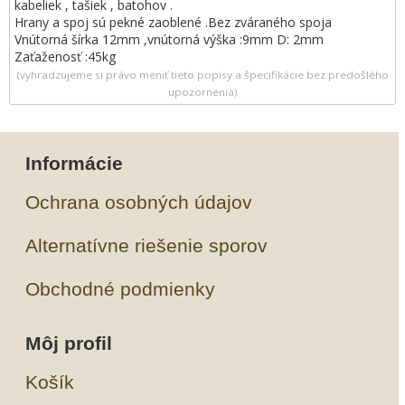
kabeliek , tašiek , batohov .
Hrany a spoj sú pekné zaoblené .Bez zváraného spoja
Vnútorná šírka 12mm ,vnútorná výška :9mm D: 2mm
Zaťaženosť :45kg
(vyhradzujeme si právo meniť tieto popisy a špecifikácie bez predošlého
upozornenia)
Informácie
Ochrana osobných údajov
Alternatívne riešenie sporov
Obchodné podmienky
Môj profil
Košík