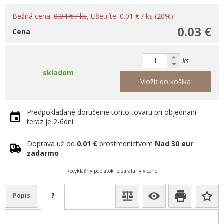
Bežná cena:
0.04 € / ks
, Ušetríte: 0.01 € / ks (20%)
0.03 €
Cena
ks
skladom
Vložiť do košíka
Predpokladané doručenie tohto tovaru pri objednaní
teraz je 2-6dní
Doprava už od
0.01 €
prostredníctvom
Nad 30 eur
zadarmo
Recyklačný poplatok je zarátaný v cene
Popis
?