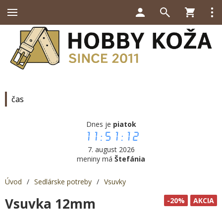
čas
Dnes je
piatok
11:51:13
7. august 2026
meniny má
Štefánia
Úvod
/
Sedlárske potreby
/
Vsuvky
Vsuvka 12mm
-20%
AKCIA