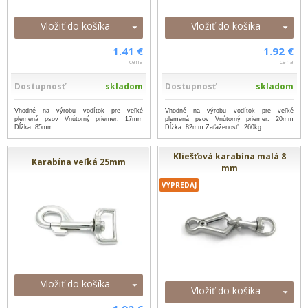
Vložiť do košíka
Vložiť do košíka
1.41 €
1.92 €
cena
cena
Dostupnosť
skladom
Dostupnosť
skladom
Vhodné na výrobu vodítok pre veľké
Vhodné na výrobu vodítok pre veľké
plemená psov Vnútorný priemer: 17mm
plemená psov Vnútorný priemer: 20mm
Dĺžka: 85mm
Dĺžka: 82mm Zaťaženosť : 260kg
Kliešťová karabína malá 8
Karabína veľká 25mm
mm
VÝPREDAJ
Vložiť do košíka
Vložiť do košíka