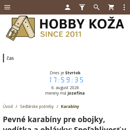
čas
Dnes je
štvrtok
17:59:36
6. august 2026
meniny má
Jozefína
Úvod
/
Sedlárske potreby
/
Karabíny
Pevné karabíny pre obojky,
vodítka a ohlávky: Spoľahlivosť v