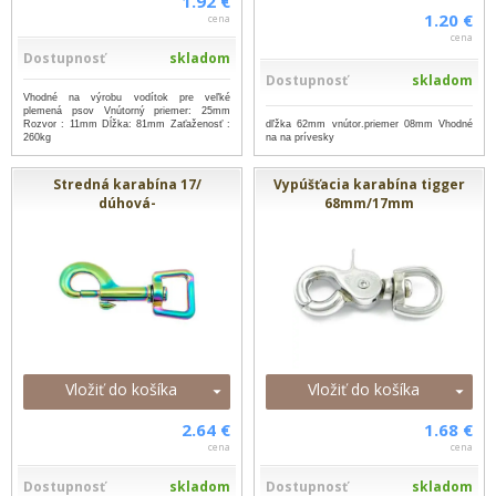
1.92 €
1.20 €
cena
cena
Dostupnosť
skladom
Dostupnosť
skladom
Vhodné na výrobu vodítok pre veľké
plemená psov Vnútorný priemer: 25mm
dľžka 62mm vnútor.priemer 08mm Vhodné
Rozvor : 11mm Dĺžka: 81mm Zaťaženosť :
na na prívesky
260kg
Stredná karabína 17/
Vypúšťacia karabína tigger
dúhová-
68mm/17mm
Vložiť do košíka
Vložiť do košíka
2.64 €
1.68 €
cena
cena
Dostupnosť
skladom
Dostupnosť
skladom