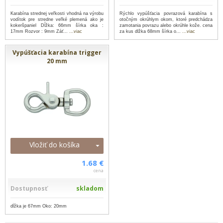
Karabína strednej veľkosti vhodná na výrobu
Rýchlo vypúšťacia povrazová karabína s
vodítok pre stredne veľké plemená ako je
otočným okrúhlym okom, ktoré predchádza
kokeršpaniel Dĺžka: 66mm šírka oka :
zamotania povrazu alebo okrúhle kože. cena
17mm Rozvor : 9mm Záť...
...viac
za kus dlžka 68mm šírka o...
...viac
Vypúšťacia karabína trigger
20 mm
Vložiť do košíka
1.68 €
cena
Dostupnosť
skladom
dĺžka je 67mm Oko: 20mm